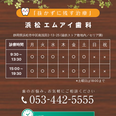
静岡県浜松市中区南浅田2-13-25 (遠鉄ストア敷地内／セリア隣)
月
火
水
木
金
土
日
祝
診療時間
9:30～
○
○
○
×
○
○
×
×
13:30
15:00～
○
○
○
×
○
○
×
×
19:30
※土曜日は18:00まで