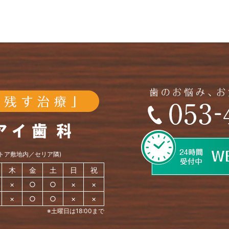
ストア敷地内／セリア隣)
木
金
土
日
祝
×
○
○
×
×
×
○
○
×
×
※土曜日は18:00まで