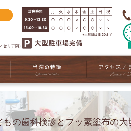
診療時間
月
火
水
木
金
土
日
祝
9:30～13:30
○
○
○
×
○
○
×
×
15:00～19:30
○
○
○
×
○
○
×
×
※土曜日は18:30まで
ア／セリア隣)
どもの歯科検診とフッ素塗布の大