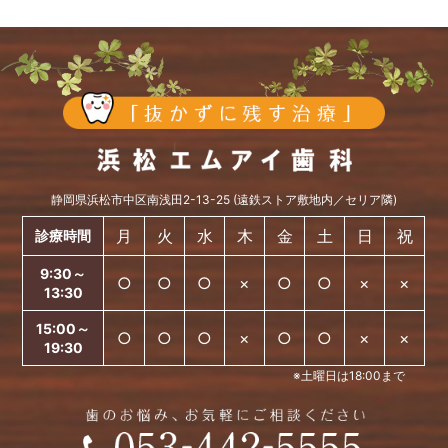
静岡県浜松市中区南浅田2-13-25 (遠鉄ストア敷地内／セリア隣)
月
火
水
木
金
土
日
祝
診療時間
9:30～
○
○
○
×
○
○
×
×
13:30
15:00～
○
○
○
×
○
○
×
×
19:30
※土曜日は18:00まで